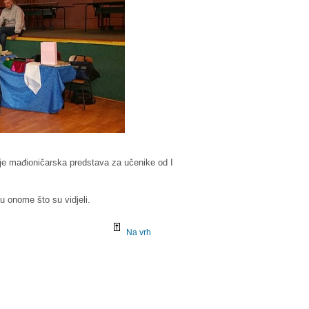
 je mađioničarska predstava za učenike od I
su onome što su vidjeli.
Na vrh