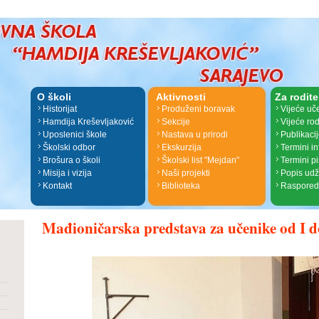
O školi
Aktivnosti
Za rodite
Historijat
Produženi boravak
Vijeće uč
Hamdija Kreševljaković
Sekcije
Vijeće rod
Uposlenici škole
Nastava u prirodi
Publikaci
Školski odbor
Ekskurzija
Termini i
Brošura o školi
Školski list "Mejdan"
Termini p
Misija i vizija
Naši projekti
Popis ud
Kontakt
Biblioteka
Raspored
Mađioničarska predstava za učenike od I d