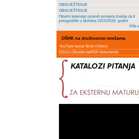
OBAVJEŠTENJE
OBAVJEŠTENJE
Okvirni kalendar pisanih provjera znanja za II
polugodište u školskoj 2025/2026. godini
Više v
OŠHK na društvenim mrežama
YouTube kanal škole (Video)
ISSUU (Školski list/PDF dokumenti)