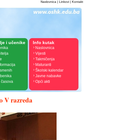
Naslovnica
|
Linkovi
|
Kontakt
lje i učenike
Info kutak
enika
Naslovnica
itelja
Vijesti
je
Takmičenja
nformacija
Maturanti
ismenih
Školski kalendar
žbenika
Javne nabavke
 časova
Opći akti
o V razreda