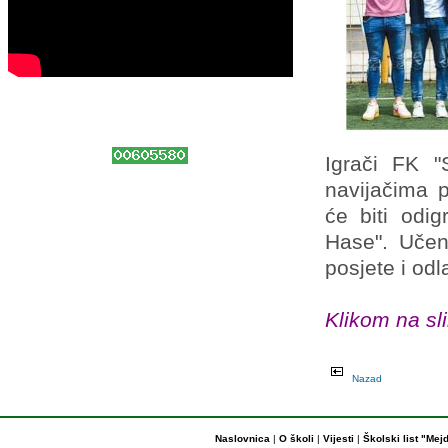
Igrači FK "
navijačima p
će biti odi
Hase". Učen
posjete i od
Klikom na sli
Nazad
Naslovnica
|
O školi
|
Vijesti
|
Školski list "Mej