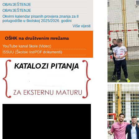
OBAVJEŠTENJE
OBAVJEŠTENJE
Okvirni kalendar pisanih provjera znanja za II
polugodište u školskoj 2025/2026. godini
Više vijesti
OŠHK na društvenim mrežama
YouTube kanal škole (Video)
ISSUU (Školski list/PDF dokumenti)