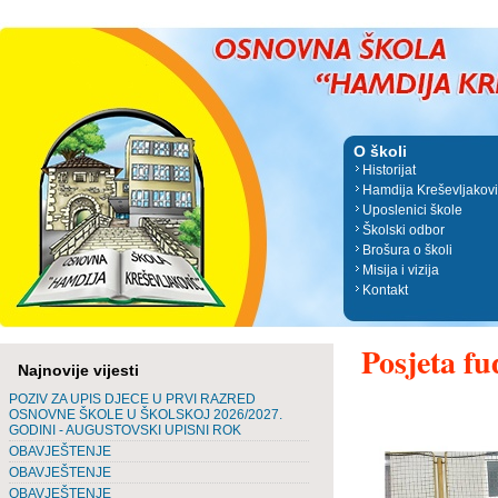
O školi
Historijat
Hamdija Kreševljakov
Uposlenici škole
Školski odbor
Brošura o školi
Misija i vizija
Kontakt
Posjeta f
Najnovije vijesti
POZIV ZA UPIS DJECE U PRVI RAZRED
OSNOVNE ŠKOLE U ŠKOLSKOJ 2026/2027.
GODINI - AUGUSTOVSKI UPISNI ROK
OBAVJEŠTENJE
OBAVJEŠTENJE
OBAVJEŠTENJE