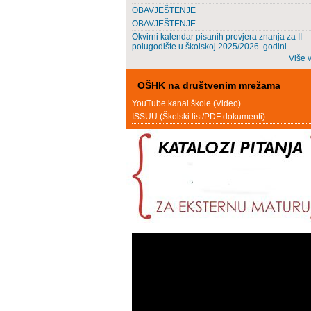
OBAVJEŠTENJE
OBAVJEŠTENJE
Okvirni kalendar pisanih provjera znanja za II
polugodište u školskoj 2025/2026. godini
Više v
OŠHK na društvenim mrežama
YouTube kanal škole (Video)
ISSUU (Školski list/PDF dokumenti)