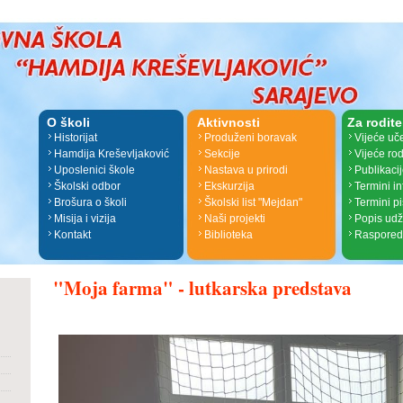
O školi
Aktivnosti
Za rodite
Historijat
Produženi boravak
Vijeće uč
Hamdija Kreševljaković
Sekcije
Vijeće rod
Uposlenici škole
Nastava u prirodi
Publikaci
Školski odbor
Ekskurzija
Termini i
Brošura o školi
Školski list "Mejdan"
Termini p
Misija i vizija
Naši projekti
Popis ud
Kontakt
Biblioteka
Raspored
"Moja farma" - lutkarska predstava