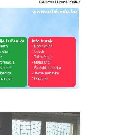
Naslovnica
|
Linkovi
|
Kontakt
lje i učenike
Info kutak
enika
Naslovnica
itelja
Vijesti
je
Takmičenja
nformacija
Maturanti
ismenih
Školski kalendar
žbenika
Javne nabavke
 časova
Opći akti