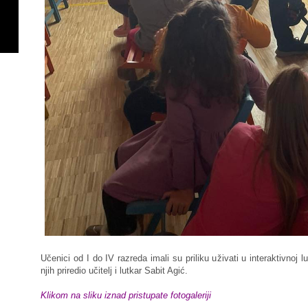
Učenici od I do IV razreda imali su priliku uživati u interaktivnoj 
njih priredio učitelj i lutkar Sabit Agić.
Klikom na sliku iznad pristupate fotogaleriji