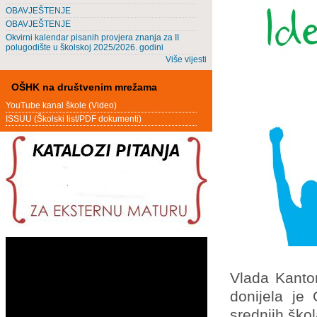
OBAVJEŠTENJE
OBAVJEŠTENJE
Okvirni kalendar pisanih provjera znanja za II
polugodište u školskoj 2025/2026. godini
Više vijesti
OŠHK na društvenim mrežama
YouTube kanal škole (Video)
ISSUU (Školski list/PDF dokumenti)
Vlada Kanton
donijela je
srednjih škol