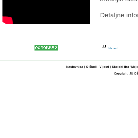
Detaljne inf
Nazad
Naslovnica
|
O školi
|
Vijesti
|
Školski list "Mej
Copyright: JU OŠ