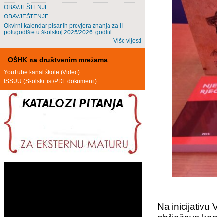
OBAVJEŠTENJE
OBAVJEŠTENJE
Okvirni kalendar pisanih provjera znanja za II
polugodište u školskoj 2025/2026. godini
Više vijesti
OŠHK na društvenim mrežama
YouTube kanal škole (Video)
ISSUU (Školski list/PDF dokumenti)
Na inicijativ