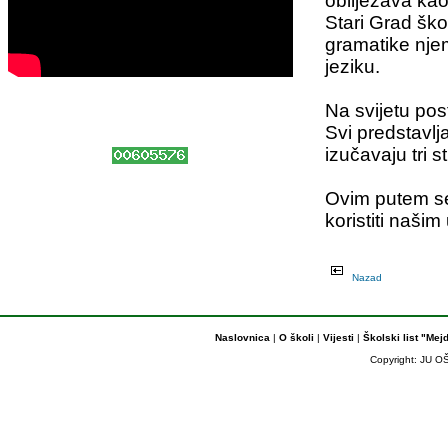
obilježava ka
Stari Grad ško
gramatike nje
jeziku.
Na svijetu pos
Svi predstavlja
izučavaju tri s
Ovim putem se
koristiti naši
Nazad
Naslovnica
|
O školi
|
Vijesti
|
Školski list "Mej
Copyright: JU OŠ