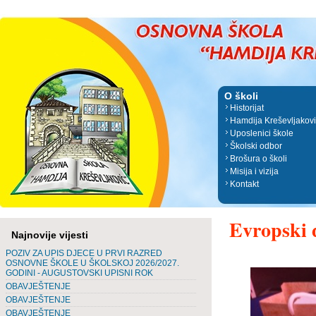
O školi
Historijat
Hamdija Kreševljakov
Uposlenici škole
Školski odbor
Brošura o školi
Misija i vizija
Kontakt
Evropski 
Najnovije vijesti
POZIV ZA UPIS DJECE U PRVI RAZRED
OSNOVNE ŠKOLE U ŠKOLSKOJ 2026/2027.
GODINI - AUGUSTOVSKI UPISNI ROK
OBAVJEŠTENJE
OBAVJEŠTENJE
OBAVJEŠTENJE